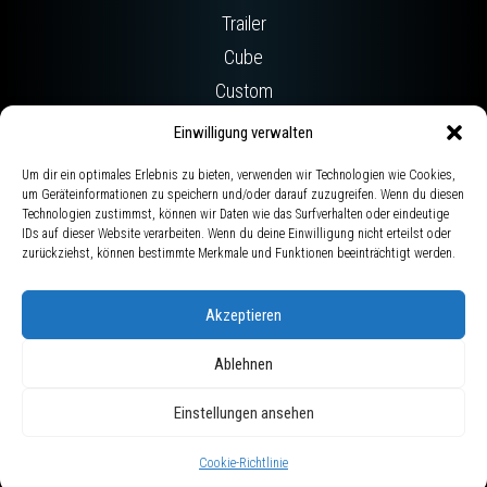
Trailer
Cube
Custom
SONSTIGES
Einwilligung verwalten
Events
Um dir ein optimales Erlebnis zu bieten, verwenden wir Technologien wie Cookies,
um Geräteinformationen zu speichern und/oder darauf zuzugreifen. Wenn du diesen
Team
Technologien zustimmst, können wir Daten wie das Surfverhalten oder eindeutige
FAQ
IDs auf dieser Website verarbeiten. Wenn du deine Einwilligung nicht erteilst oder
zurückziehst, können bestimmte Merkmale und Funktionen beeinträchtigt werden.
SOCIALS
Akzeptieren
Ablehnen
Impressum
|
Datenschutz
|
Kontakt
Einstellungen ansehen
Powered by
Cookie-Richtlinie