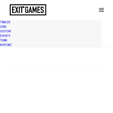
TRAILER
CUBE
CUSTOM
EVENTS
Nothing Found
TEAM
KONTAKT
It seems we can’t find what you’re looking for. Perhaps
searching can help.