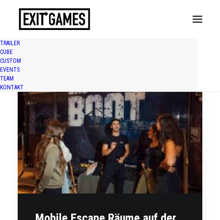
TRAILER
CUBE
CUSTOM
EVENTS
TEAM
KONTAKT
Mobile Escape Räume auf der